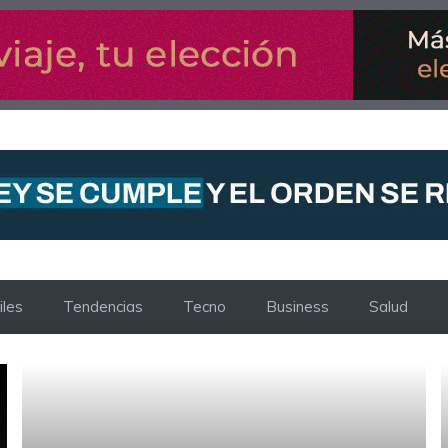
les
Tendencias
Tecno
Business
Salud