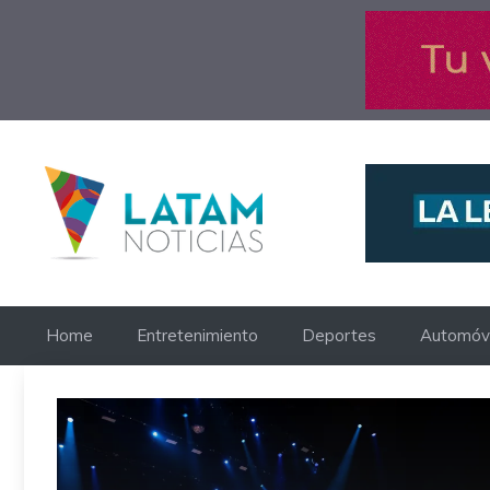
Saltar
al
contenido
Home
Entretenimiento
Deportes
Automóvi