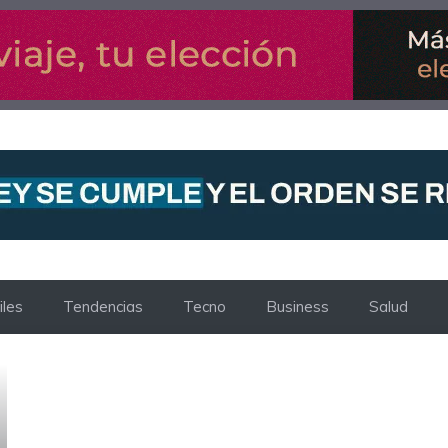
les
Tendencias
Tecno
Business
Salud