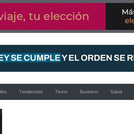
les
Tendencias
Tecno
Business
Salud