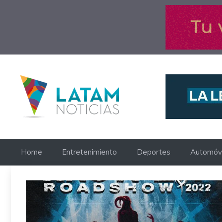
Saltar
al
contenido
Home
Entretenimiento
Deportes
Automóvi