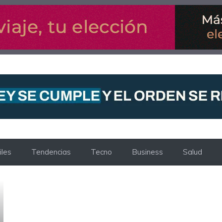
les
Tendencias
Tecno
Business
Salud