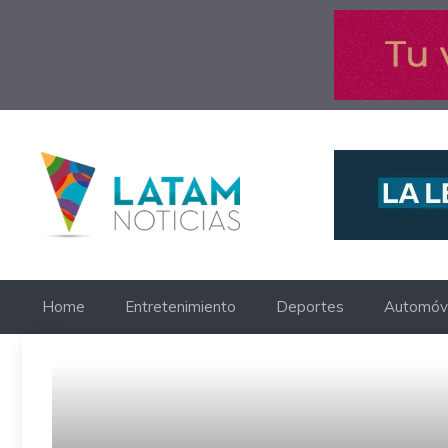
Saltar
al
contenido
Home
Entretenimiento
Deportes
Automóvi