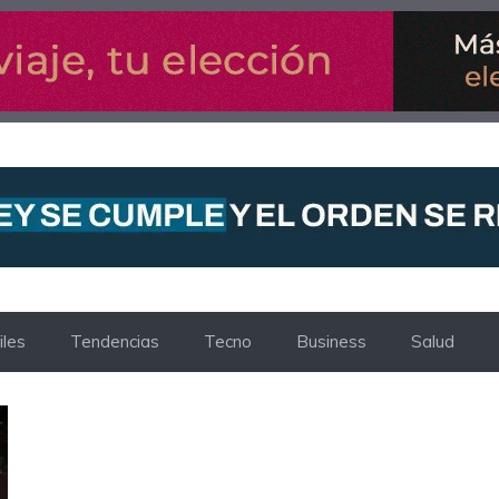
les
Tendencias
Tecno
Business
Salud