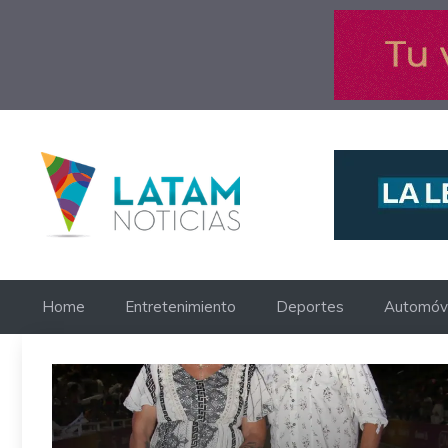
Saltar
al
contenido
Home
Entretenimiento
Deportes
Automóvi