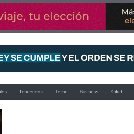
les
Tendencias
Tecno
Business
Salud