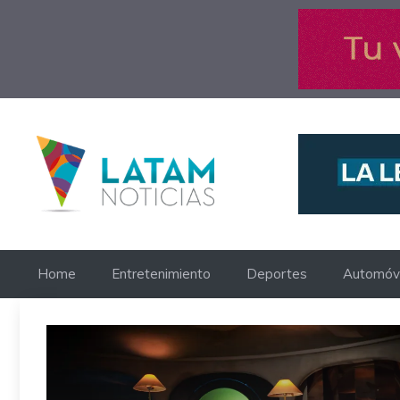
Saltar
al
contenido
Home
Entretenimiento
Deportes
Automóvi