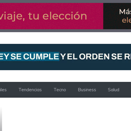
les
Tendencias
Tecno
Business
Salud