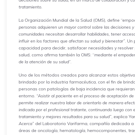
decisiones sobre su salud, en un marco de colaboración y co
tratamiento.
La Organización Mundial de la Salud (OMS), define “emp
personas adquieren un mayor control sobre las decisiones y a
comunidades necesitan desarrollar habilidades, tener acceso 
influir en los factores que afectan su salud y bienestar”
. Un
capacidad para decidir, satisfacer necesidades y resolver 
salud, como afirma también la OMS: “
mediante el empoder
de la atención de su salud
”.
Uno de los métodos creados para alcanzar estos objetivos
brindado por la industria farmacéutica, con el fin de bri
personas con patologías de baja incidencia que requieran 
entorno.
“Asistir al paciente en el proceso de aceptación 
permite realizar nuestra labor de orientarlo de manera efect
indicada por el profesional tratante, continuando luego con 
tratamiento y mejores resultados para su salud”
, explica Y
Acerca”
del
Laboratorio Varifarma
, compañía dedicada a 
áreas de oncología, hematología, hemocomponentes, tras