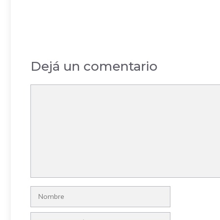
Dejá un comentario
Comentario
Nombre
Correo