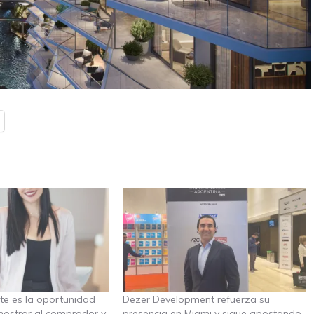
te es la oportunidad
Dezer Development refuerza su
mostrar al comprador y
presencia en Miami y sigue apostando