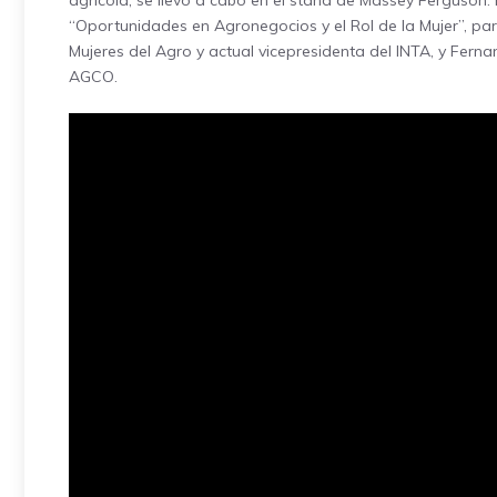
agrícola, se llevó a cabo en el stand de Massey Ferguson. 
“Oportunidades en Agronegocios y el Rol de la Mujer”, par
Mujeres del Agro y actual vicepresidenta del INTA, y Fer
AGCO.