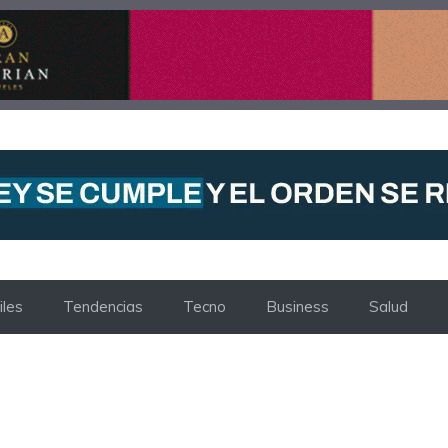
les
Tendencias
Tecno
Business
Salud