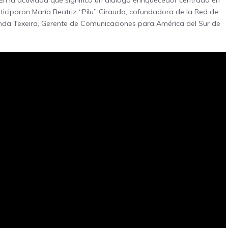
En la actividad que significó un diálogo enriquecedor centrado en
ticiparon María Beatriz “Pilu” Giraudo, cofundadora de la Red de
nanda Texeira, Gerente de Comunicaciones para América del Sur de