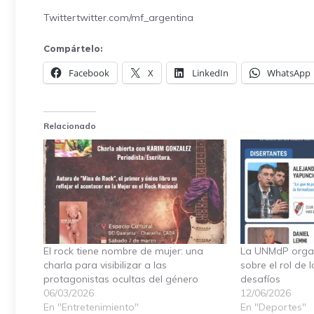
Twitter
twitter.com/mf_argentina
Compártelo:
Facebook
X
LinkedIn
WhatsApp
Relacionado
El rock tiene nombre de mujer: una
La UNMdP organ
charla para visibilizar a las
sobre el rol de l
protagonistas ocultas del género
desafíos
06/03/2026
12/06/2026
En "Entretenimiento"
En "Deportes"