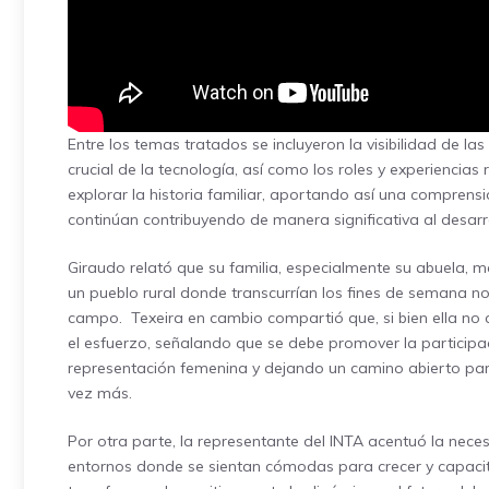
Entre los temas tratados se incluyeron la visibilidad de la
crucial de la tecnología, así como los roles y experiencias
explorar la historia familiar, aportando así una compren
continúan contribuyendo de manera significativa al desarrol
Giraudo relató que su familia, especialmente su abuela, m
un pueblo rural donde transcurrían los fines de semana no
campo. Texeira en cambio compartió que, si bien ella no c
el esfuerzo, señalando que se debe promover la particip
representación femenina y dejando un camino abierto pa
vez más.
Por otra parte, la representante del INTA acentuó la nec
entornos donde se sientan cómodas para crecer y capaci