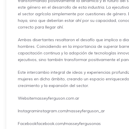
transformando positivamente la dinámica y el futuro del s
este género en el desarrollo de esta industria. La ejecutiv
el sector agrícola simplemente por cuestiones de género. E
haya, sino que deberían estar ahí por su capacidad, conoc
correcto para llegar ahí.
Ambas disertantes resaltaron el desafío que implica a dia
hombres. Coincidiendo en la importancia de superar barr
capacitación continua y la adopción de tecnologías innov
ejecutivos, sino también transformar positivamente el pa
Este intercambio integral de ideas y experiencias profundi
mujeres en dicho ámbito, creando un espacio enriquecedor p
crecimiento y la expansión del sector.
Website
masseyferguson.com.ar
Instagram
instagram.com/masseyferguson_ar
Facebook
facebook.com/masseyfergusonas