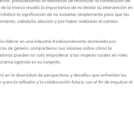
ector, puntualizando la relevancia de reconocer la contribución de
a de la marca resaltó la importancia de no limitar su intervención en
nfatizó la significación de no incluirlas simplemente para que las
imiento, sabiduría, elección y por haber realizado el camino
rio liderar en una industria tradicionalmente dominada por
eras de género, compartieron sus visiones sobre cómo la
adoras pueden no solo empoderar a las mujeres rurales en roles
norama agrícola en su conjunto.
zó en la diversidad de perspectivas y desafíos que enfrentan las
ara la reflexión y la colaboración futura, con el fin de impulsar el