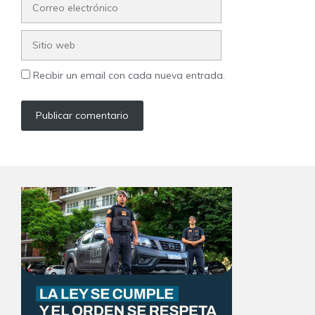
Correo
electrónico
Sitio
web
Recibir un email con cada nueva entrada.