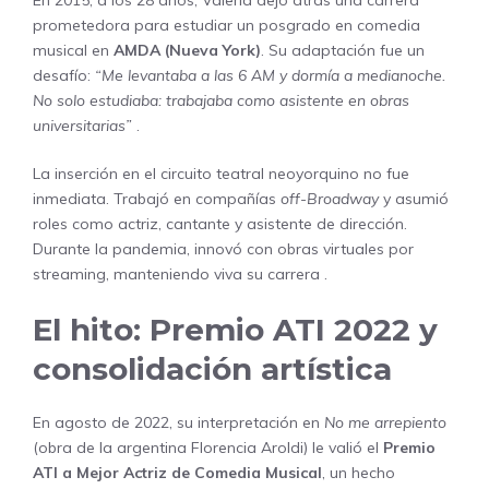
En 2015, a los 28 años, Valeria dejó atrás una carrera
prometedora para estudiar un posgrado en comedia
musical en
AMDA (Nueva York)
. Su adaptación fue un
desafío:
“Me levantaba a las 6 AM y dormía a medianoche.
No solo estudiaba: trabajaba como asistente en obras
universitarias”
.
La inserción en el circuito teatral neoyorquino no fue
inmediata. Trabajó en compañías
off-Broadway
y asumió
roles como actriz, cantante y asistente de dirección.
Durante la pandemia, innovó con obras virtuales por
streaming, manteniendo viva su carrera .
El hito: Premio ATI 2022 y
consolidación artística
En agosto de 2022, su interpretación en
No me arrepiento
(obra de la argentina Florencia Aroldi) le valió el
Premio
ATI a Mejor Actriz de Comedia Musical
, un hecho