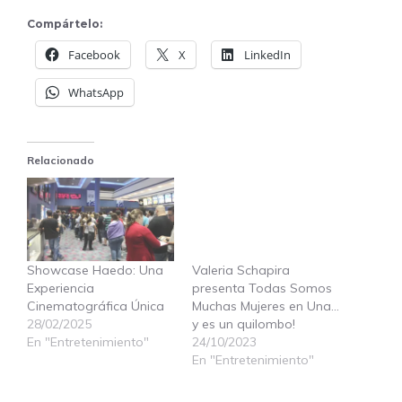
Compártelo:
Facebook
X
LinkedIn
WhatsApp
Relacionado
Valeria Schapira
presenta Todas Somos
Muchas Mujeres en Una…
y es un quilombo!
24/10/2023
Showcase Haedo: Una
En "Entretenimiento"
Experiencia
Cinematográfica Única
28/02/2025
En "Entretenimiento"
Valeria Schapira vuelve
al Chacarerean con su