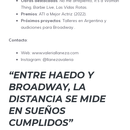
Obras destacadas
:
No me arrepiento
,
It’s a Woman
Thing
,
Barbie Live
,
Las Vidas Rotas
.
Premios
: ATI a Mejor Actriz (2022).
Próximos proyectos
: Talleres en Argentina y
audiciones para Broadway .
Contacto
:
Web:
www.valeriallaneza.com
Instagram:
@llanezavaleria
“ENTRE HAEDO Y
BROADWAY, LA
DISTANCIA SE MIDE
EN SUEÑOS
CUMPLIDOS”