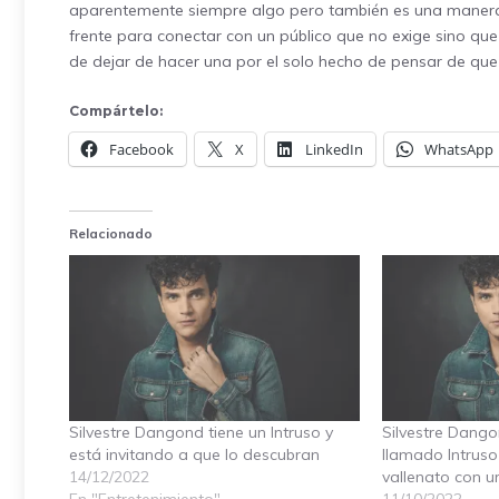
aparentemente siempre algo pero también es una manera d
frente para conectar con un público que no exige sino que d
de dejar de hacer una por el solo hecho de pensar de que
Compártelo:
Facebook
X
LinkedIn
WhatsApp
Relacionado
Silvestre Dangond tiene un Intruso y
Silvestre Dang
está invitando a que lo descubran
llamado Intruso
14/12/2022
vallenato con u
En "Entretenimiento"
11/10/2022