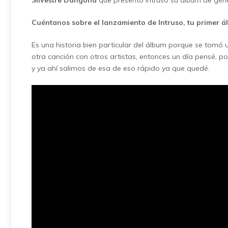
Silvestre Dangond
que presentó Intruso su álbum de gé
Cuéntanos sobre el lanzamiento de Intruso, tu primer 
Es una historia bien particular del álbum porque se tomó
otra canción con otros artistas, entonces un día pensé,
y ya ahí salimos de esa de eso rápido ya que quedé.