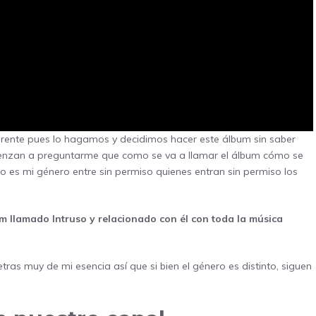
erente pues lo hagamos y decidimos hacer este álbum sin saber
ienzan a preguntarme que como se va a llamar el álbum cómo se
o es mi género entre sin permiso quienes entran sin permiso los
um llamado Intruso y relacionado con él con toda la música
tras muy de mi esencia así que si bien el género es distinto, siguen