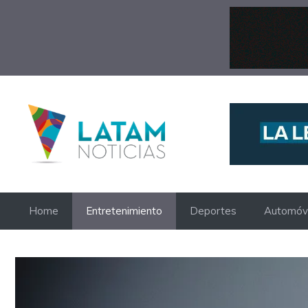
Saltar
al
contenido
Home
Entretenimiento
Deportes
Automóvi