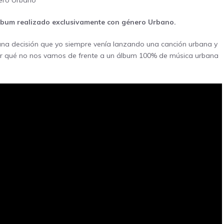
nero Urbano
álbum realizado exclusivamente con género Urbano.
 una decisión que yo siempre venía lanzando una canción urbana y
 por qué no nos vamos de frente a un álbum 100% de música urbana