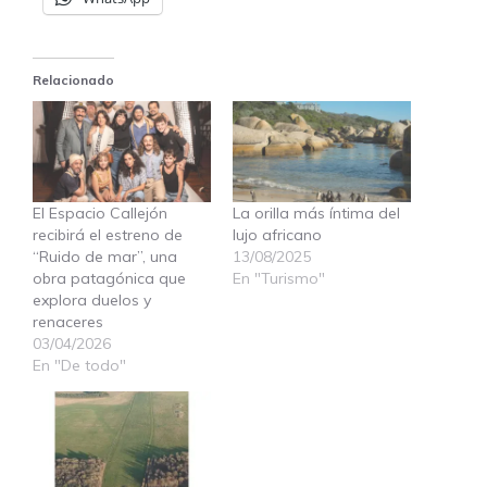
Relacionado
El Espacio Callejón
La orilla más íntima del
recibirá el estreno de
lujo africano
“Ruido de mar”, una
13/08/2025
obra patagónica que
En "Turismo"
explora duelos y
renaceres
03/04/2026
En "De todo"