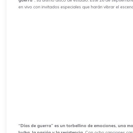
guerra”
, su último disco de estudio. Este 26 de septiemb
en vivo con invitados especiales que harán vibrar el escena
“Días de guerra” es un torbellino de emociones, una mo
lucha, la pasión y la resistencia.
Con ocho canciones carg