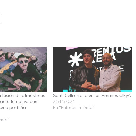
la fusión de atmósferas
Santi Celli arrasa en los Premios CIEyA
cia alternativa que
21/11/2024
scena porteña
En "Entretenimiento"
ento"