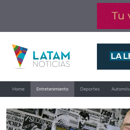
Saltar
al
contenido
Home
Entretenimiento
Deportes
Automóvi