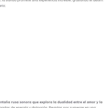
re, la banda promete una experiencia increíble, grabando el álbum
rio.
ntaña rusa sonora que explora la dualidad entre el amor y la
adas de energía y distorsión, Revistas nos sumerge en una