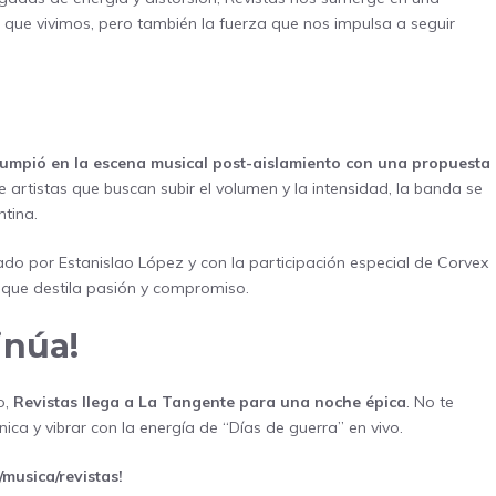
a que vivimos, pero también la fuerza que nos impulsa a seguir
rumpió en la escena musical post-aislamiento con una propuesta
artistas que buscan subir el volumen y la intensidad, la banda se
tina.
bado por Estanislao López y con la participación especial de Corvex
o que destila pasión y compromiso.
inúa!
o,
Revistas llega a La Tangente para una noche épica
. No te
ica y vibrar con la energía de “Días de guerra” en vivo.
/musica/revistas
!