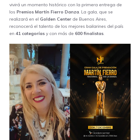
vivirá un momento histórico con la primera entrega de
los
Premios Martín Fierro
Danza
. La gala, que se
realizará en el
Golden Center
de Buenos Aires,
reconocerá el talento de los mejores bailarines del país
en
41 categorías
y con más de
600 finalistas
.