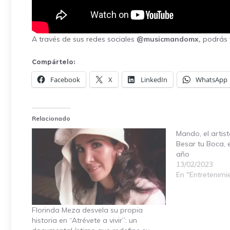
A través de sus redes sociales
@musicmandomx,
podrás v
Compártelo:
Facebook
X
LinkedIn
WhatsApp
Relacionado
Mando, el artis
Besar tu Boca, e
año
13/02/2023
En "Entretenimi
Florinda Meza desvela su propia
historia en “Atrévete a vivir”: un