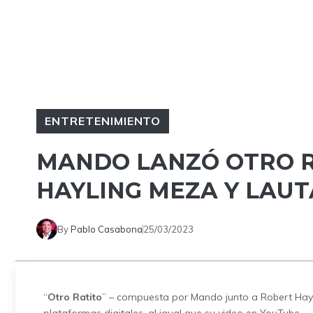
ENTRETENIMIENTO
MANDO LANZÓ OTRO R
HAYLING MEZA Y LAUT
By
Pablo Casabona
25/03/2023
“
Otro Ratito
” – compuesta por Mando junto a Robert Hayli