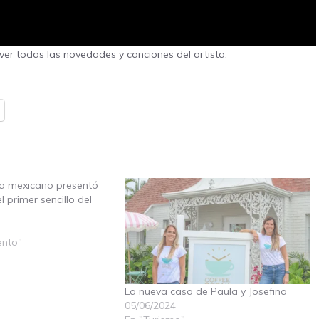
er todas las novedades y canciones del artista.
ta mexicano presentó
l primer sencillo del
ento"
La nueva casa de Paula y Josefina
05/06/2024