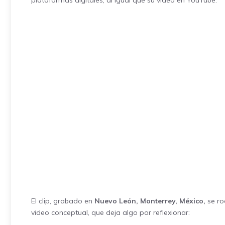
plataformas digitales, al igual que su video en YouTube.
El clip, grabado en
Nuevo León, Monterrey, México,
se ro
video conceptual, que deja algo por reflexionar: