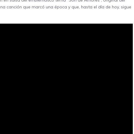
n en salsa del emblemático tema “Son de Amores”, original del
una canción que marcó una época y que, hasta el día de hoy, sigue