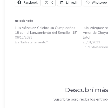
Facebook
X
LinkedIn
WhatsApp
Relacionado
Luis Vázquez Celebra su Cumpleaños
Luis Vázquez re
18 con el Lanzamiento del Sencillo “18”
Amor de Chayan
06/12/2023
total
En "Entretenimiento"
23/01/2023
En "Entretenimi
Descubrí más
Suscribite para recibir las entra