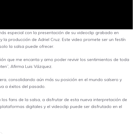
más especial con la presentación de su videoclip grabado en
y la producción de Adriel Cruz. Este video promete ser un festín
 solo la salsa puede ofrecer.
ción que me encanta y amo poder revivir los sentimientos de toda
uten”, Afirma Luis Vázquez.
rrera, consolidando aún más su posición en el mundo salsero y
va a éxitos del pasado.
los fans de la salsa, a disfrutar de esta nueva interpretación de
lataformas digitales y el videoclip puede ser disfrutado en el