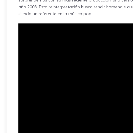
sorprendernos con su más reciente producción: una versió
año 2003. Esta reinterpretación busca rendir homenaje a 
siendo un referente en la música pop.