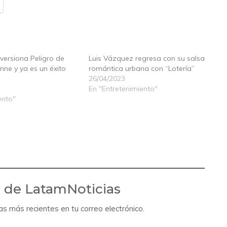
versiona Peligro de
Luis Vázquez regresa con su salsa
ne y ya es un éxito
romántica urbana con “Lotería”
26/04/2023
En "Entretenimiento"
ento"
 de LatamNoticias
das más recientes en tu correo electrónico.