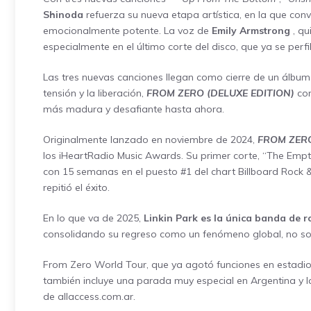
Shinoda
refuerza su nueva etapa artística, en la que con
emocionalmente potente. La voz de
Emily Armstrong
, qu
especialmente en el último corte del disco, que ya se pe
Las tres nuevas canciones llegan como cierre de un álbu
tensión y la liberación,
FROM ZERO (DELUXE EDITION)
com
más madura y desafiante hasta ahora.
Originalmente lanzado en noviembre de 2024,
FROM ZER
los iHeartRadio Music Awards. Su primer corte, “The Empt
con 15 semanas en el puesto #1 del chart Billboard Rock & 
repitió el éxito.
En lo que va de 2025,
Linkin Park es la única banda de r
consolidando su regreso como un fenómeno global, no solo
From Zero World Tour, que ya agotó funciones en estadio
también incluye una parada muy especial en Argentina y l
de
allaccess.com.ar
.