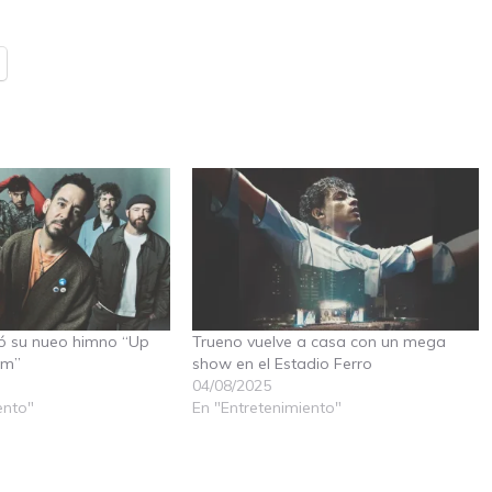
zó su nueo himno “Up
Trueno vuelve a casa con un mega
om”
show en el Estadio Ferro
04/08/2025
ento"
En "Entretenimiento"