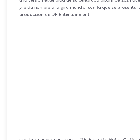
una versión extendida de su celebrado álbum de 2024 que 
y le da nombre a la gira mundial
con la que se presentar
producción de DF Entertainment.
Con tres nuevas canciones —”
Up From The Bottom
“, “
Unsh