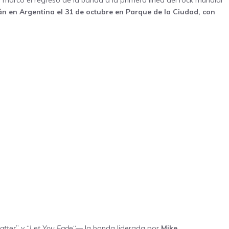
marcó el regreso de la banda a la primera línea del rock mundial
án en Argentina el 31 de octubre en Parque de la Ciudad, con
atter
” y “
Let You Fade
“— la banda liderada por
Mike