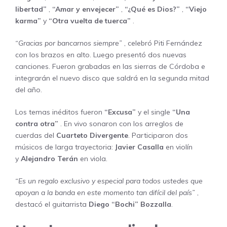
libertad”
,
“Amar y envejecer”
,
“¿Qué es Dios?”
,
“Viejo
karma”
y
“Otra vuelta de tuerca”
.
“Gracias por bancarnos siempre”
, celebró Piti Fernández
con los brazos en alto. Luego presentó dos nuevas
canciones. Fueron grabadas en las sierras de Córdoba e
integrarán el nuevo disco que saldrá en la segunda mitad
del año.
Los temas inéditos fueron
“Excusa”
y el single
“Una
contra otra”
. En vivo sonaron con los arreglos de
cuerdas del
Cuarteto Divergente
. Participaron dos
músicos de larga trayectoria:
Javier Casalla
en violín
y
Alejandro Terán
en viola.
“Es un regalo exclusivo y especial para todos ustedes que
apoyan a la banda en este momento tan difícil del país”
,
destacó el guitarrista
Diego “Bochi” Bozzalla
.