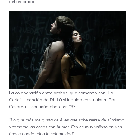
del recorrido.
La colaboración entre ambos, que comenzó con “La
Carie” —canción de
DILLOM
incluida en su álbum Por
Cesárea— continúa ahora en “33”.
“Lo que más me gusta de él es que sabe reírse de sí mismo
y tomarse las cosas con humor. Eso es muy valioso en una
época donde reina la solemnidad”
,