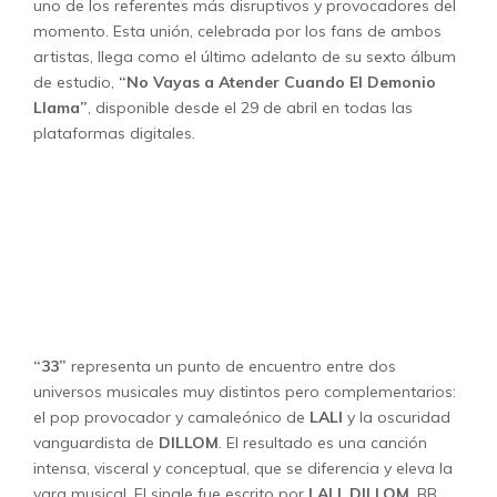
uno de los referentes más disruptivos y provocadores del
momento. Esta unión, celebrada por los fans de ambos
artistas, llega como el último adelanto de su sexto álbum
de estudio,
“No Vayas a Atender Cuando El Demonio
Llama”
, disponible desde el 29 de abril en todas las
plataformas digitales.
“33”
representa un punto de encuentro entre dos
universos musicales muy distintos pero complementarios:
el pop provocador y camaleónico de
LALI
y la oscuridad
vanguardista de
DILLOM
. El resultado es una canción
intensa, visceral y conceptual, que se diferencia y eleva la
vara musical. El single fue escrito por
LALI
,
DILLOM
, BB