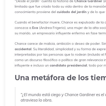
“Desde el Jardín”
cuenta la historia de
Chance Gardiner
(i
limitada que fue criado toda su vida dentro de la mansión d
conocimiento proviene del
cuidado del jardín
y de lo que 
Cuando el benefactor muere, Chance es expulsado de la ca
conozca a
Eva
(Andrea Frigerio), una mujer de la alta so
su marido, un empresario influyente enfermo en fase term
Chance carece de malicia, ambición o deseo de poder. Si
accidental
. Su literalidad, simplicidad y su forma de exp
interpretadas por las personas que lo rodean (incluido el
como un discurso filosófico o político de gran relevancia i
influyente e incluso un
candidato presidencial
, todo por m
Una metáfora de los tie
“¿El mundo está ciego y Chance Gardiner es el 
atraviesa la obra.