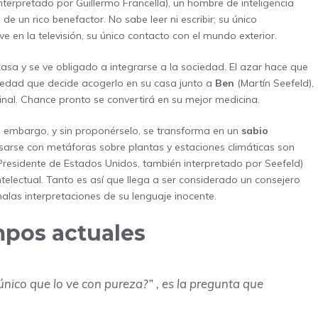
nterpretado por Guillermo Francella), un hombre de inteligencia
e un rico benefactor. No sabe leer ni escribir; su único
ve en la televisión, su único contacto con el mundo exterior.
sa y se ve obligado a integrarse a la sociedad. El azar hace que
ciedad que decide acogerlo en su casa junto a
Ben
(Martín Seefeld),
inal. Chance pronto se convertirá en su mejor medicina.
n embargo, y sin proponérselo, se transforma en un
sabio
resarse con metáforas sobre plantas y estaciones climáticas son
 Presidente de Estados Unidos, también interpretado por Seefeld)
ntelectual. Tanto es así que llega a ser considerado un consejero
alas interpretaciones de su lenguaje inocente.
mpos actuales
único que lo ve con pureza?”
, es la pregunta que