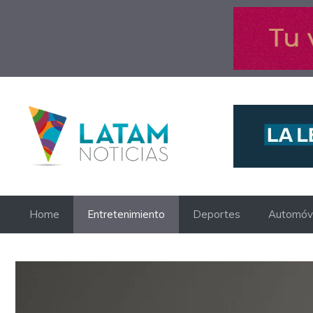
Saltar
al
contenido
Home
Entretenimiento
Deportes
Automóvi