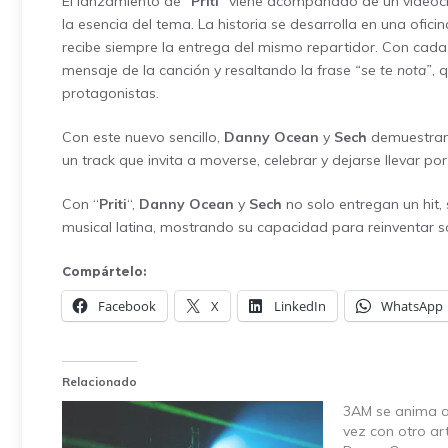
El lanzamiento de “
Priti
” viene acompañado de un videocl
la esencia del tema. La historia se desarrolla en una ofi
recibe siempre la entrega del mismo repartidor. Con cada e
mensaje de la canción y resaltando la frase
“se te nota”
, 
protagonistas.
Con este nuevo sencillo,
Danny Ocean
y
Sech
demuestran 
un track que invita a moverse, celebrar y dejarse llevar p
Con “
Priti
“,
Danny Ocean
y
Sech
no solo entregan un hit,
musical latina, mostrando su capacidad para reinventar so
Compártelo:
Facebook
X
LinkedIn
WhatsApp
Relacionado
3AM se anima a
vez con otro art