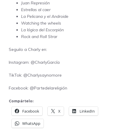
Juan Represión
Estrellas al caer
La Pelicana y el Androide
Watching the wheels
La lógica del Escorpión
Rock and Roll Strar
Seguilo a Charly en:
Instagram: @
CharlyGarcía
TikTok:
@Charlysaynomore
Facebook:
@Partedelareligión
Compártelo:
Facebook
X
LinkedIn
WhatsApp