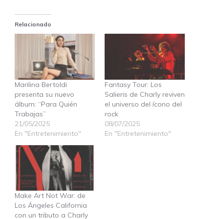
Relacionado
Marilina Bertoldi
Fantasy Tour: Los
presenta su nuevo
Salieris de Charly reviven
álbum: “Para Quién
el universo del ícono del
Trabajas”
rock
21/05/2025
08/07/2025
En "Entretenimiento"
En "Entretenimiento"
Make Art Not War: de
Los Ángeles California
con un tributo a Charly