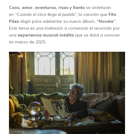
Caos, amor, aventuras, risas y llanto
se sintetizan
en
“Cuando el circo llega al pueblo”
, la canción que
Fito
Páez
eligió para adelantar su nuevo álbum,
“Novela”
.
Este tema es una invitación a comenzar el recorrido por
una
experiencia musical inédita
que se dará a conocer
en marzo de 2025.