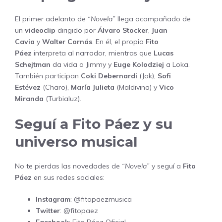
El primer adelanto de
“Novela”
llega acompañado de
un
videoclip
dirigido por
Álvaro Stocker
,
Juan
Cavia
y
Walter Cornás
. En él, el propio
Fito
Páez
interpreta al narrador, mientras que
Lucas
Schejtman
da vida a Jimmy y
Euge Kolodziej
a Loka.
También participan
Coki Debernardi
(Jok),
Sofi
Estévez
(Charo),
María Julieta
(Maldivina) y
Vico
Miranda
(Turbialuz).
Seguí a Fito Páez y su
universo musical
No te pierdas las novedades de
“Novela”
y seguí a
Fito
Páez
en sus redes sociales:
Instagram
:
@fitopaezmusica
Twitter
:
@fitopaez
Facebook
:
Fito Páez Oficial