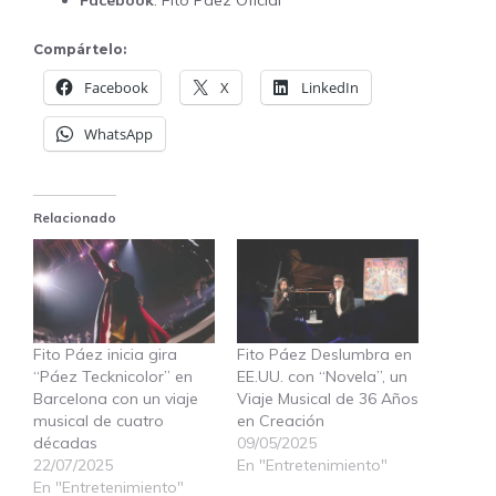
Compártelo:
Facebook
X
LinkedIn
WhatsApp
Relacionado
Fito Páez inicia gira
Fito Páez Deslumbra en
“Páez Tecknicolor” en
EE.UU. con “Novela”, un
Barcelona con un viaje
Viaje Musical de 36 Años
musical de cuatro
en Creación
décadas
09/05/2025
22/07/2025
En "Entretenimiento"
En "Entretenimiento"