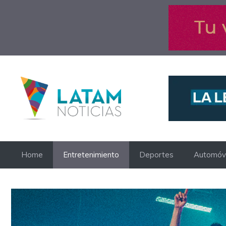
Saltar
al
contenido
Home
Entretenimiento
Deportes
Automóvi