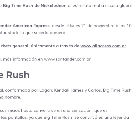
ie
Big Time Rush
de Nickelodeon
al estrellato real a escala global
ander American Express,
desde el lunes 21 de noviembre a las 10
tar stock, lo que suceda primero.
ickets general, únicamente a través de
www.allaccess.com.ar
és, más información en
www.santander.com.ar
e Rush
l, conformada por Logan, Kendall, James y Carlos, Big Time Rush
smo nombre.
e sus inicios hasta convertirse en una sensación…que es
 las pantallas, ya que Big Time Rush se convirtió en una leyenda