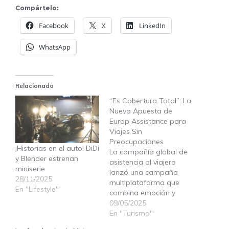
Compártelo:
Facebook
X
LinkedIn
WhatsApp
Relacionado
“Es Cobertura Total”: La
Nueva Apuesta de
Europ Assistance para
Viajes Sin
Preocupaciones
¡Historias en el auto! DiDi
La compañía global de
y Blender estrenan
asistencia al viajero
miniserie
lanzó una campaña
28/11/2025
multiplataforma que
En "Lifestyle"
combina emoción y
prevención, destacando
09/05/2025
la necesidad de
En "Turismo"
protección integral en