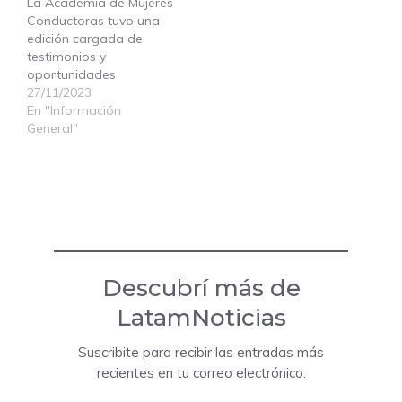
La Academia de Mujeres
cada etapa del viaje. Un
Conductoras tuvo una
Escudo Contra los
edición cargada de
Imprevistos Europ
testimonios y
Assistance, líder en
oportunidades
servicios de asistencia al
27/11/2023
viajero, presentó
En "Información
oficialmente su
General"
campaña “Es Cobertura
Total”, diseñada para
sensibilizar…
Descubrí más de
LatamNoticias
Suscribite para recibir las entradas más
recientes en tu correo electrónico.