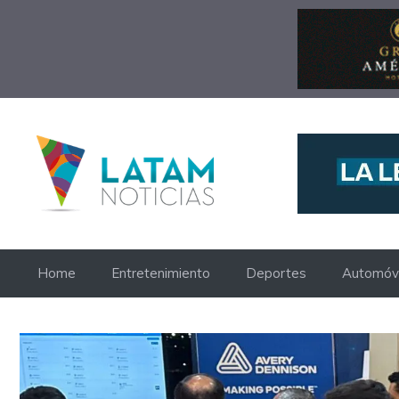
Saltar
al
contenido
Home
Entretenimiento
Deportes
Automóvi