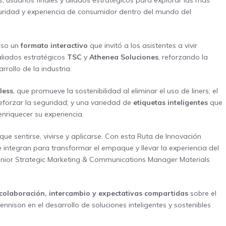
s, usuarios finales y aliados estratégicos para explorar las más
eguridad y experiencia de consumidor dentro del mundo del
uso un
formato interactivo
que invitó a los asistentes a vivir
aliados estratégicos
TSC
y
Athenea Soluciones
, reforzando la
rollo de la industria.
less
, que promueve la sostenibilidad al eliminar el uso de liners; el
reforzar la seguridad; y una variedad de
etiquetas inteligentes
que
nriquecer su experiencia.
ue sentirse, vivirse y aplicarse. Con esta Ruta de Innovación
e integran para transformar el empaque y llevar la experiencia del
Senior Strategic Marketing & Communications Manager Materials
colaboración, intercambio y expectativas compartidas
sobre el
ennison en el desarrollo de soluciones inteligentes y sostenibles