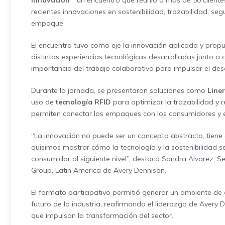
Innovación”
, un encuentro que reunió a más de 50 cliente
recientes innovaciones en sostenibilidad, trazabilidad, s
empaque.
El encuentro tuvo como eje la innovación aplicada y prop
distintas experiencias tecnológicas desarrolladas junto a 
importancia del trabajo colaborativo para impulsar el desar
Durante la jornada, se presentaron soluciones como
Liner
uso de
tecnología RFID
para optimizar la trazabilidad y 
permiten conectar los empaques con los consumidores y e
“La innovación no puede ser un concepto abstracto, tiene q
quisimos mostrar cómo la tecnología y la sostenibilidad s
consumidor al siguiente nivel”, destacó Sandra Alvarez, 
Group, Latin America de Avery Dennison.
El formato participativo permitió generar un ambiente de
futuro de la industria, reafirmando el liderazgo de Avery D
que impulsan la transformación del sector.